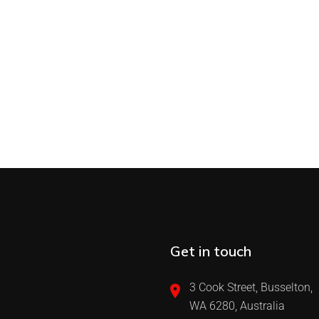
Get in touch
3 Cook Street, Busselton,
WA 6280, Australia