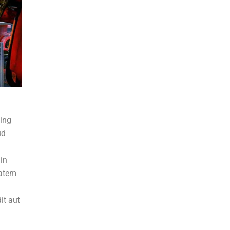
cing
ud
 in
tatem
it aut