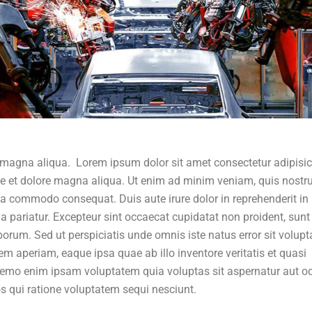
 magna aliqua. Lorem ipsum dolor sit amet consectetur adipisi
ore et dolore magna aliqua. Ut enim ad minim veniam, quis nostr
 ea commodo consequat. Duis aute irure dolor in reprehenderit in
lla pariatur. Excepteur sint occaecat cupidatat non proident, sunt
aborum. Sed ut perspiciatis unde omnis iste natus error sit volup
aperiam, eaque ipsa quae ab illo inventore veritatis et quasi
 Nemo enim ipsam voluptatem quia voluptas sit aspernatur aut od
s qui ratione voluptatem sequi nesciunt.