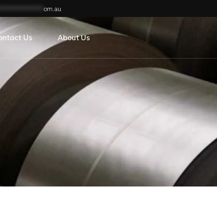
***************
om.au
reers
ontact Us
About Us
reers