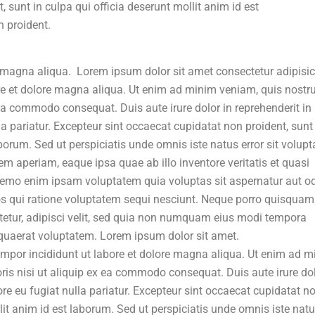
 sunt in culpa qui officia deserunt mollit anim id est
 proident.
 magna aliqua. Lorem ipsum dolor sit amet consectetur adipisi
ore et dolore magna aliqua. Ut enim ad minim veniam, quis nostr
 ea commodo consequat. Duis aute irure dolor in reprehenderit in
lla pariatur. Excepteur sint occaecat cupidatat non proident, sunt
aborum. Sed ut perspiciatis unde omnis iste natus error sit volup
aperiam, eaque ipsa quae ab illo inventore veritatis et quasi
 Nemo enim ipsam voluptatem quia voluptas sit aspernatur aut od
s qui ratione voluptatem sequi nesciunt. Neque porro quisquam 
tetur, adipisci velit, sed quia non numquam eius modi tempora
quaerat voluptatem. Lorem ipsum dolor sit amet.
tempor incididunt ut labore et dolore magna aliqua. Ut enim ad 
ris nisi ut aliquip ex ea commodo consequat. Duis aute irure dol
lore eu fugiat nulla pariatur. Excepteur sint occaecat cupidatat n
llit anim id est laborum. Sed ut perspiciatis unde omnis iste nat