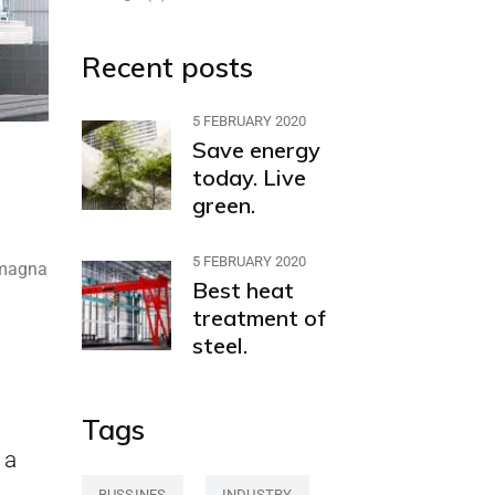
Recent posts
5 FEBRUARY 2020
Save energy
today. Live
green.
5 FEBRUARY 2020
e magna
Best heat
treatment of
steel.
Tags
 a
BUSSINES
INDUSTRY