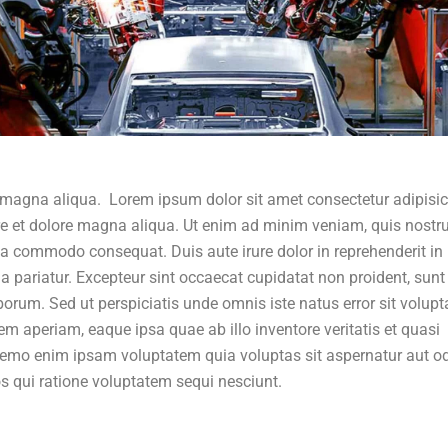
 magna aliqua. Lorem ipsum dolor sit amet consectetur adipisi
ore et dolore magna aliqua. Ut enim ad minim veniam, quis nostr
 ea commodo consequat. Duis aute irure dolor in reprehenderit in
lla pariatur. Excepteur sint occaecat cupidatat non proident, sunt
aborum. Sed ut perspiciatis unde omnis iste natus error sit volup
aperiam, eaque ipsa quae ab illo inventore veritatis et quasi
 Nemo enim ipsam voluptatem quia voluptas sit aspernatur aut od
s qui ratione voluptatem sequi nesciunt.