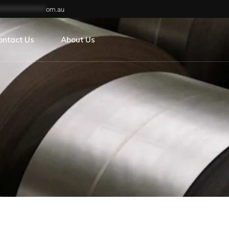
***************
om.au
reers
ontact Us
About Us
reers