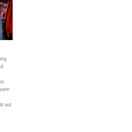
cing
ud
 in
tatem
it aut