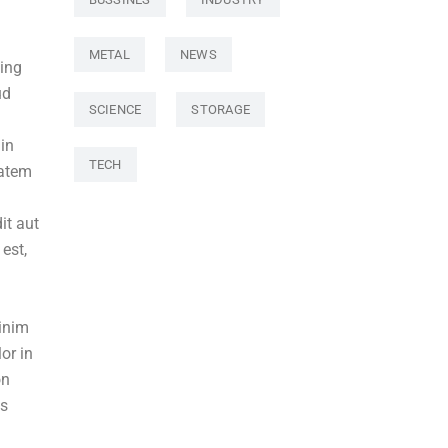
METAL
NEWS
cing
ud
SCIENCE
STORAGE
 in
TECH
tatem
it aut
est,
minim
or in
on
us