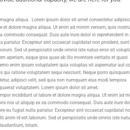
 magna aliqua. Lorem ipsum dolor sit amet consectetur adipisi
ore et dolore magna aliqua. Ut enim ad minim veniam, quis nostr
 ea commodo consequat. Duis aute irure dolor in reprehenderit in
lla pariatur. Excepteur sint occaecat cupidatat non proident, sunt
aborum. Sed ut perspiciatis unde omnis iste natus error sit volup
aperiam, eaque ipsa quae ab illo inventore veritatis et quasi
 Nemo enim ipsam voluptatem quia voluptas sit aspernatur aut od
s qui ratione voluptatem sequi nesciunt. Neque porro quisquam 
tetur, adipisci velit, sed quia non numquam eius modi tempora
quaerat voluptatem. Lorem ipsum dolor sit amet.
tempor incididunt ut labore et dolore magna aliqua. Ut enim ad 
ris nisi ut aliquip ex ea commodo consequat. Duis aute irure dol
lore eu fugiat nulla pariatur. Excepteur sint occaecat cupidatat n
llit anim id est laborum. Sed ut perspiciatis unde omnis iste nat
laudantium, totam.